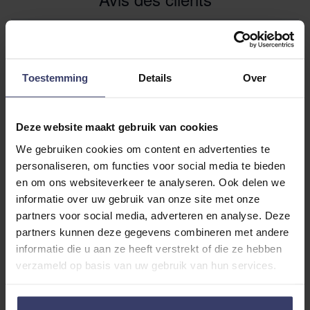
0
Toestemming
Details
Over
0 reviews
More info
Deze website maakt gebruik van cookies
We gebruiken cookies om content en advertenties te
Share your thoughts
Write a review
personaliseren, om functies voor social media te bieden
with other customers
en om ons websiteverkeer te analyseren. Ook delen we
informatie over uw gebruik van onze site met onze
partners voor social media, adverteren en analyse. Deze
Top customer reviews
partners kunnen deze gegevens combineren met andere
informatie die u aan ze heeft verstrekt of die ze hebben
verzameld op basis van uw gebruik van hun services.
No reviews