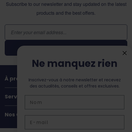
Subscribe to our newsletter and stay updated on the latest
products and the best offers.
Adresse email
Inscription
Ne manquez rien
À propos de dochorse
Inscrivez-vous à notre newsletter et recevez
des actualités, conseils et offres exclusives.
Service Client
Nom
Nos Coordonnées
Email