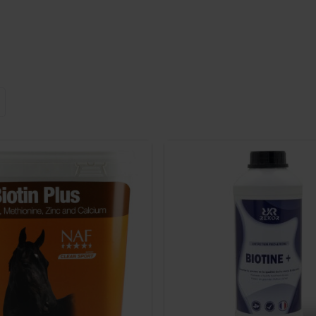
. Par exemple, la
TRM Biotine
contient de la vitamine B8 pour m
importante pour l'entretien des sabots sains et la croissance des
 nos compléments alimentaires de biotine pour votre cheval ? N
omplément pour votre cheval.
t nos
compléments alimentaires pour les sabots de votre cheval.