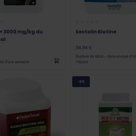
e+ 3000 mg/kg du
Sectolin Biotine
al
34,94 €
Rupture de stock – Sera envoyé d’ici
lai d'une semaine
14jours
-5%