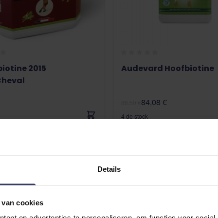
iotine 2015
Audevard Hoofbiotine
heval
84,08 €
88,50 €
4 de stock
Details
 van cookies
ent en advertenties te personaliseren, om functies voor social