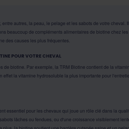
, entre autres, la peau, le pelage et les sabots de votre cheval.
ons beaucoup de compléments alimentaires de biotine chez les
une des causes les plus fréquentes.
TINE POUR VOTRE CHEVAL
es de biotine. Par exemple, la
TRM Biotine
contient de la vitami
n effet la vitamine hydrosoluble la plus importante pour l'entret
ent essentiel pour les chevaux qui joue un rôle clé dans la qual
 sabots lâches ou fendues, ou d'une croissance visiblement lent
plus, la biotine soutient une barrière cutanée saine et un pelag