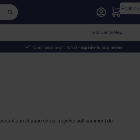
Cart
Test Center
New
Commandé avant 16h00 =
expédié le jour même
 important que chaque cheval reçoive suffisamment de
de sabot, car une carence en biotine en est l'une des