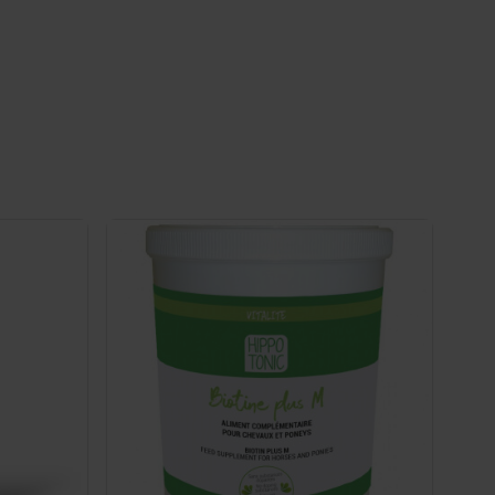
aintenir les sabots de votre cheval en bonne condition.
 sabots.
os spécialistes connaissent tout des compléments que