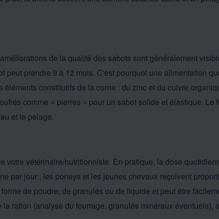
améliorations de la qualité des sabots sont généralement visibl
t peut prendre 9 à 12 mois. C'est pourquoi une alimentation quo
éléments constitutifs de la corne : du zinc et du cuivre organiqu
soufrés comme « pierres » pour un sabot solide et élastique. Le
au et le pelage.
de votre vétérinaire/nutritionniste. En pratique, la dose quotidi
ne par jour ; les poneys et les jeunes chevaux reçoivent propor
s forme de poudre, de granulés ou de liquide et peut être facilem
 de la ration (analyse du fourrage, granulés minéraux éventuels)