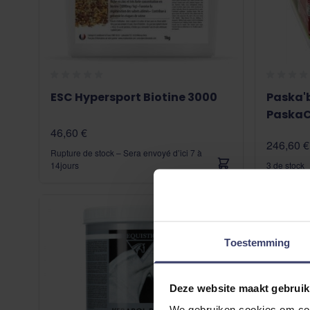
ESC Hypersport Biotine 3000
Paska'b
PaskaC
46,60 €
246,60 €
Rupture de stock – Sera envoyé d’ici 7 à
14jours
3 de stock
Toestemming
Deze website maakt gebruik
We gebruiken cookies om cont