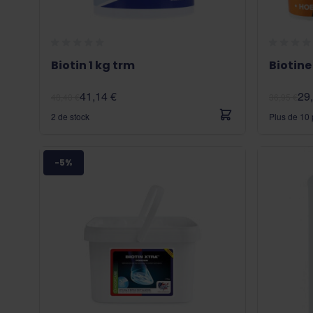
Biotin 1 kg trm
Biotine
41,14 €
29
48,40 €
36,95 €
2 de stock
Plus de 10 
-5%