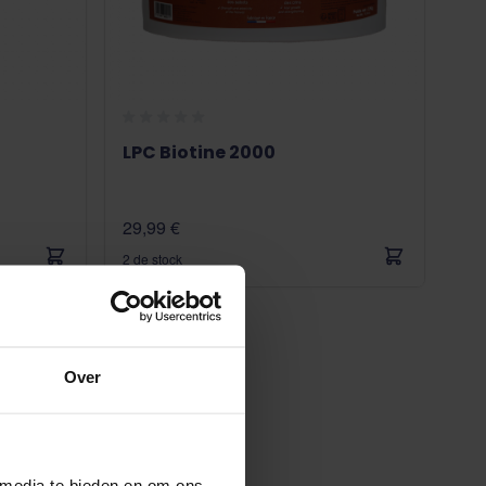
LPC Biotine 2000
29,99 €
2 de stock
Over
 media te bieden en om ons