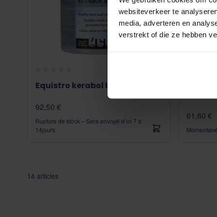
websiteverkeer te analyseren
media, adverteren en analys
verstrekt of die ze hebben v
Equistro kerabol biotin forte
Pavo bi
92,50 €
61,60 €
Rupture de stock – Sera envoyé d’ici 7 à
14jours
Momentaném
14
articles