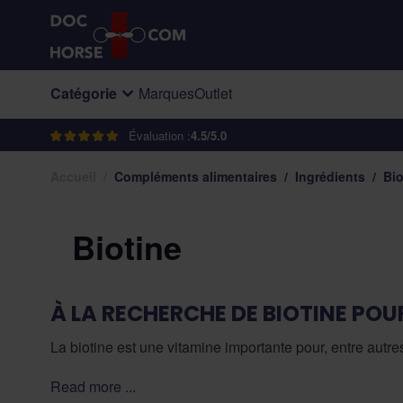
Allez au contenu
Catégorie
Marques
Outlet
Évaluation :
4.5/5.0
Accueil
/
Compléments alimentaires
/
Ingrédients
/
Bio
Biotine
À LA RECHERCHE DE BIOTINE POU
La biotine est une vitamine importante pour, entre autre
biotine. Nous voyons beaucoup de compléments alimenta
Read more ...
causes les plus fréquentes.