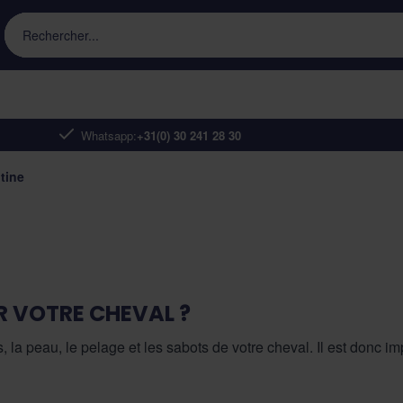
Rechercher...
Whatsapp:
+31(0) 30 241 28 30
tine
R VOTRE CHEVAL ?
s, la peau, le pelage et les sabots de votre cheval. Il est donc
ires de biotine chez les chevaux qui ont une mauvaise qualité 