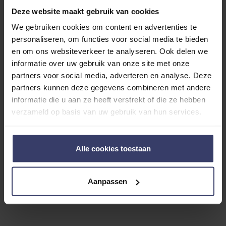
0
Deze website maakt gebruik van cookies
We gebruiken cookies om content en advertenties te
0 reviews
personaliseren, om functies voor social media te bieden
More info
en om ons websiteverkeer te analyseren. Ook delen we
informatie over uw gebruik van onze site met onze
partners voor social media, adverteren en analyse. Deze
Share your thoughts
Write a review
with other customers
partners kunnen deze gegevens combineren met andere
informatie die u aan ze heeft verstrekt of die ze hebben
verzameld op basis van uw gebruik van hun services.
Top customer reviews
Alle cookies toestaan
No reviews
Aanpassen