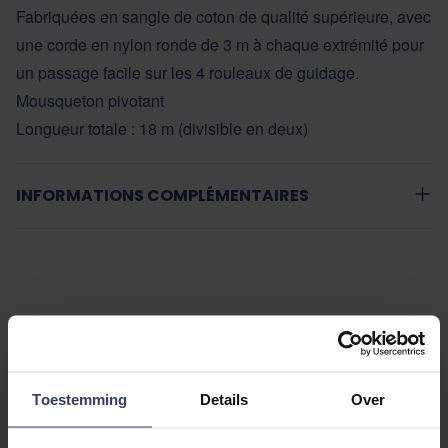
Fabriquées en sangle de coton de qualité supérieure, avec
une corde en nylon ronde de 3 m à chaque extrémité pour
un passage facile sur les 4 rouleaux de guidage.
Mousqueton pivotant
Longueur totale : 18 m (divisible en deux)
INFORMATIONS COMPLÉMENTAIRES
Avis des clients
Toestemming
Details
Over