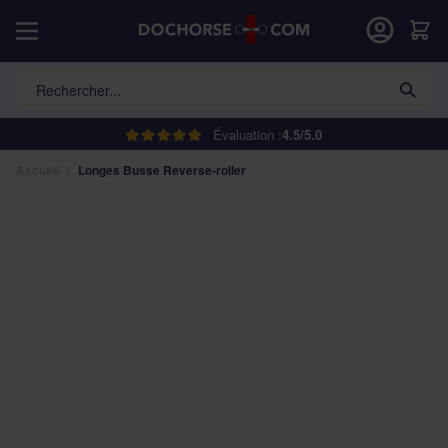
Allez au contenu
Car
Rechercher...
Évaluation :
4.5/5.0
Accueil
/
Longes Busse Reverse-roller