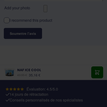
Add your photo
I recommend this product
Soumettre l’avis
NAF ICE COOL
À partir de:
35,16 €
43,95 €
Ajout
Évaluation: 4.5/5.0
14 jours de rétractation
Conseils personnalisés de nos spécialistes