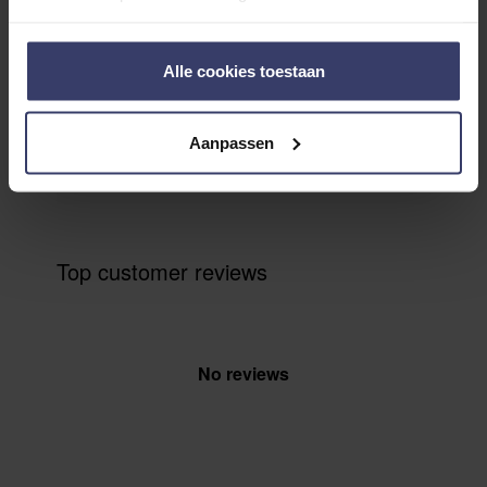
0
0 reviews
Alle cookies toestaan
More info
Aanpassen
Share your thoughts
Write a review
with other customers
Top customer reviews
No reviews