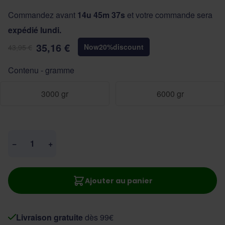
Commandez avant
14u 45m 36s
et votre commande sera
expédié lundi.
35,16 €
Now
20
%
discount
43,95 €
Contenu - gramme
3000 gr
6000 gr
Quantité
−
+
Ajouter au panier
Livraison gratuite
dès 99€