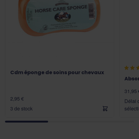
Cdm éponge de soins pour chevaux
Abso
31,95 
2,95 €
Délai d
3 de stock
sélect