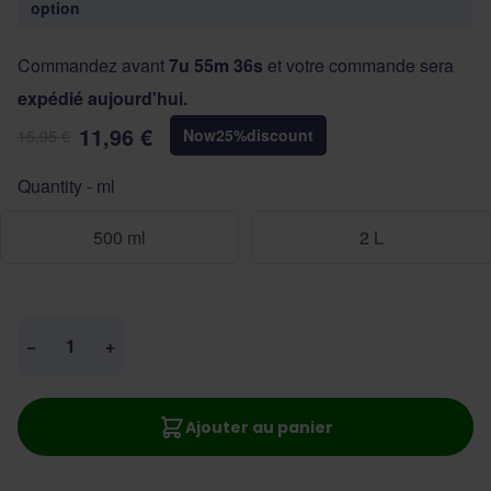
option
Commandez avant
7u 55m 36s
et votre commande sera
expédié aujourd'hui.
11,96 €
Now
25
%
discount
15,95 €
Quantity - ml
500 ml
2 L
Quantité
−
+
Ajouter au panier