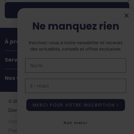
Inscription
Ne manquez rien
À propos de dochorse
Inscrivez-vous à notre newsletter et recevez
des actualités, conseils et offres exclusives.
Service Client
Nom
Nos Coordonnées
Email
© 2026 Dochorse. All Rights Reserved. Design &
MERCI POUR VOTRE INSCRIPTION !
Development by -
Accent Interactive
Conditions générales de ventes
Privacy Policy
Non merci
Plan de site