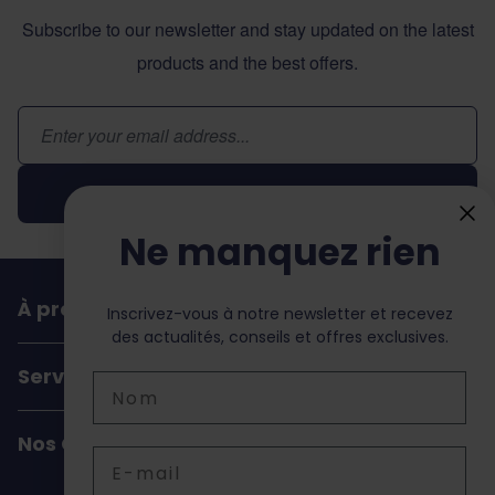
Subscribe to our newsletter and stay updated on the latest
products and the best offers.
Adresse email
Inscription
Ne manquez rien
À propos de dochorse
Inscrivez-vous à notre newsletter et recevez
des actualités, conseils et offres exclusives.
Service Client
Nom
Nos Coordonnées
Email