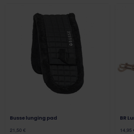
Busse lunging pad
BR Lu
21,50 €
14,95 