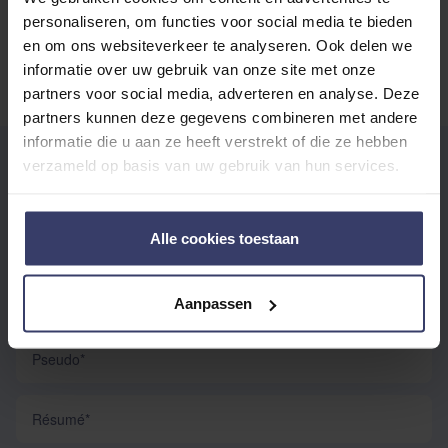
personaliseren, om functies voor social media te bieden
en om ons websiteverkeer te analyseren. Ook delen we
informatie over uw gebruik van onze site met onze
partners voor social media, adverteren en analyse. Deze
partners kunnen deze gegevens combineren met andere
informatie die u aan ze heeft verstrekt of die ze hebben
RÉDIGEZ VOTRE PROPRE
verzameld op basis van uw gebruik van hun services.
COMMENTAIRE
Vous commentez :
Norton Lunging roller
Alle cookies toestaan
Votre évaluation:
Aanpassen
Pseudo
Résumé