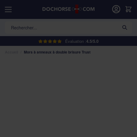
Allez au contenu
Car
Rechercher...
Évaluation :
4.5/5.0
Accueil
/
Mors à anneaux à double brisure Trust