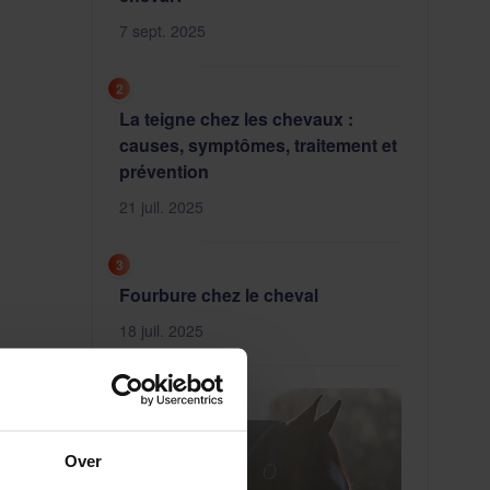
7 sept. 2025
2
La teigne chez les chevaux :
causes, symptômes, traitement et
prévention
21 juil. 2025
3
Fourbure chez le cheval
18 juil. 2025
4
Over