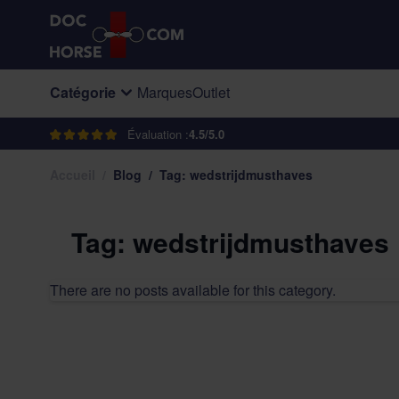
Allez au contenu
Catégorie
Marques
Outlet
Évaluation :
4.5/5.0
Accueil
/
Blog
/
Tag: wedstrijdmusthaves
Tag: wedstrijdmusthaves
There are no posts available for this category.