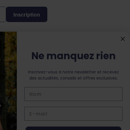
Inscription
Ne manquez rien
os Coordonnées
Sterrenbergweg 40
Inscrivez-vous à notre newsletter et recevez
69 BT Soesterberg
des actualités, conseils et offres exclusives.
s Pays Bas
Nom
info@dochorse.com
+31 (0) 30 241 28 30
Email