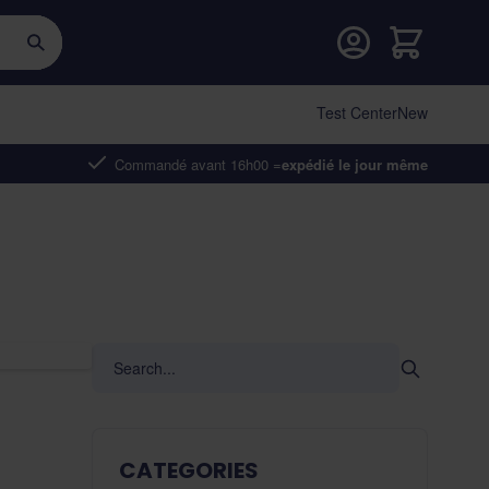
Cart
Test Center
New
Commandé avant 16h00 =
expédié le jour même
CATEGORIES