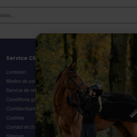
Service Client
N
s
Livraison
Modes de paiement
37
Service de retour
Le
Conditions générales
Confidentialité
Cookies
Contact et chat
Sitemap